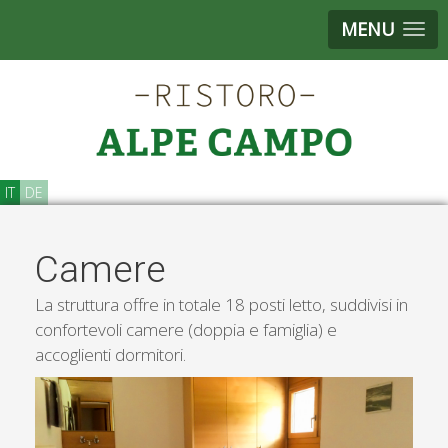
MENU
IT
DE
Camere
La struttura offre in totale 18 posti letto, suddivisi in
confortevoli camere (doppia e famiglia) e
accoglienti dormitori.